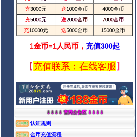
充
3000元
送
1000金币
4000金币
充
5000元
送
2000金币
7000金币
充
10000元
送
5000金币
15000金币
1
金币=1人民币，
充值300起
【
充值联系
：在线客服
】
⇓⇓⇓⇓ 官网公告区 ⇓⇓⇓⇓
认证规则
公告帖
金币充值流程
公告帖