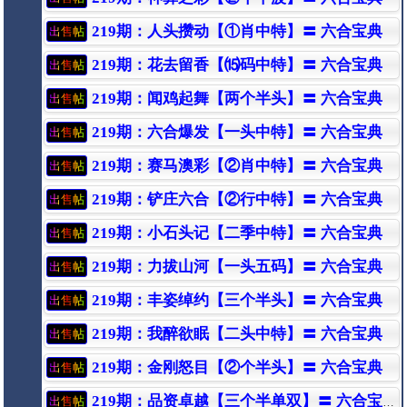
219期：人头攒动【①肖中特】〓 六合宝典
出售帖
219期：花去留香【⒂码中特】〓 六合宝典
出售帖
219期：闻鸡起舞【两个半头】〓 六合宝典
出售帖
219期：六合爆发【一头中特】〓 六合宝典
出售帖
219期：赛马澳彩【②肖中特】〓 六合宝典
出售帖
219期：铲庄六合【②行中特】〓 六合宝典
出售帖
219期：小石头记【二季中特】〓 六合宝典
出售帖
219期：力拔山河【一头五码】〓 六合宝典
出售帖
219期：丰姿绰约【三个半头】〓 六合宝典
出售帖
219期：我醉欲眠【二头中特】〓 六合宝典
出售帖
219期：金刚怒目【②个半头】〓 六合宝典
出售帖
219期：品资卓越【三个半单双】〓 六合宝典
出售帖