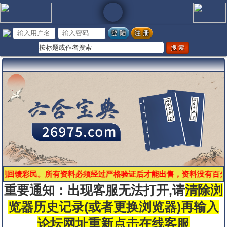
资料必须经过严格验证后才能出售，资料没有百分百中奖，论坛资
重要通知：出现客服无法打开,请
清除浏
览器历史记录(或者更换浏览器)再输入
论坛网址重新点击在线客服