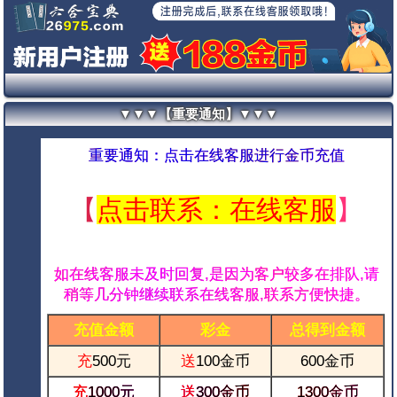
▼▼▼【重要通知】▼▼▼
重要通知
：点击在线客服进行金币充值
【
点击联系
：在线客服
】
如在线客服未及时回复,是因为客户较多在排队,请
稍等几分钟继续联系在线客服,联系方便快捷。
充值金额
彩金
总得到金额
充
500元
送
100金币
600金币
充
1000元
送
300金币
1300金币