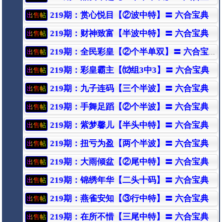
219期：赏心悦目【②波中特】〓 六合宝典
出售帖
219期：财神致富【半波中特】〓 六合宝典
出售帖
219期：全民彩皇【②个半单双】〓 六合宝典
出售帖
219期：彩皇霸主【⑿组3中3】〓 六合宝典
出售帖
219期：九子连码【三个半波】〓 六合宝典
出售帖
219期：手舞足蹈【②个半波】〓 六合宝典
出售帖
219期：紫梦馨儿【半头中特】〓 六合宝典
出售帖
219期：扭亏为盈【两个半波】〓 六合宝典
出售帖
219期：大雨倾盆【②尾中特】〓 六合宝典
出售帖
219期：锦绣年华【二头十码】〓 六合宝典
出售帖
219期：燕雀安知【③行中特】〓 六合宝典
出售帖
219期：在所不惜【三尾中特】〓 六合宝典
出售帖