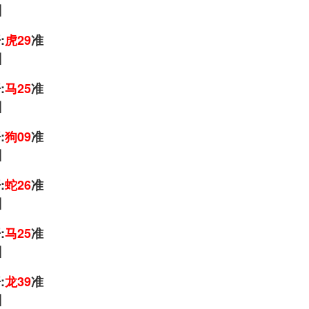
8】
:
虎29
准
4】
:
马25
准
5】
:
狗09
准
4】
:
蛇26
准
7】
:
马25
准
6】
:
龙39
准
1】