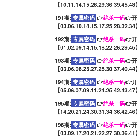
【10.11.14.15.28.29.36.39.45.4
191期:
专属密码
👉
绝杀十码
👉开
【03.06.10.14.15.17.25.28.32.3
192期:
专属密码
👉
绝杀十码
👉开
【01.02.09.14.15.18.22.26.29.4
193期:
专属密码
👉
绝杀十码
👉开
【03.06.08.23.27.28.30.37.40.4
194期:
专属密码
👉
绝杀十码
👉开
【05.06.07.09.11.24.25.42.43.4
195期:
专属密码
👉
绝杀十码
👉开
【14.20.21.24.30.31.34.36.42.4
196期:
专属密码
👉
绝杀十码
👉开
【03.09.17.20.21.22.27.30.36.4