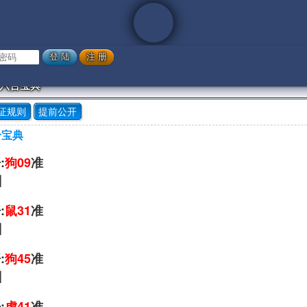
 六合宝典
证规则
提前公开
合宝典
:
狗09
准
8】
:
鼠31
准
8】
:
狗45
准
3】
:
虎41
准