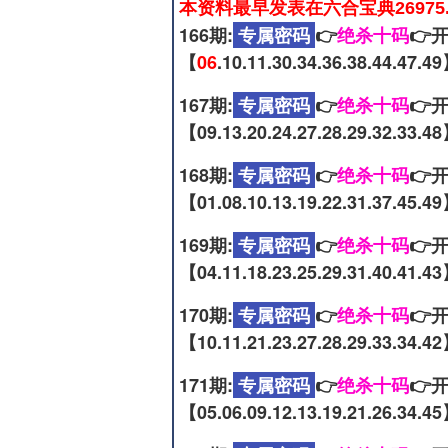
本资料最早发表在六合宝典2697
166期:
专属密码
👉
绝杀十码
👉开
【
06
.10.11.30.34.36.38.44.47.4
167期:
专属密码
👉
绝杀十码
👉开
【09.13.20.24.27.28.29.32.33.4
168期:
专属密码
👉
绝杀十码
👉开
【01.08.10.13.19.22.31.37.45.4
169期:
专属密码
👉
绝杀十码
👉开
【04.11.18.23.25.29.31.40.41.4
170期:
专属密码
👉
绝杀十码
👉开
【10.11.21.23.27.28.29.33.34.4
171期:
专属密码
👉
绝杀十码
👉开
【05.06.09.12.13.19.21.26.34.4