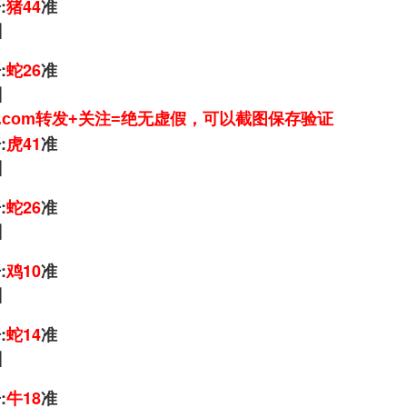
:
猪44
准
2】
:
蛇26
准
9】
5.com转发+关注=绝无虚假，可以截图保存验证
:
虎41
准
7】
:
蛇26
准
6】
:
鸡10
准
8】
:
蛇14
准
4】
:
牛18
准