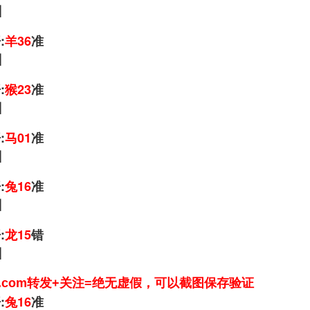
8】
:
羊36
准
7】
:
猴23
准
9】
:
马01
准
6】
:
兔16
准
0】
:
龙15
错
7】
5.com转发+关注=绝无虚假，可以截图保存验证
:
兔16
准