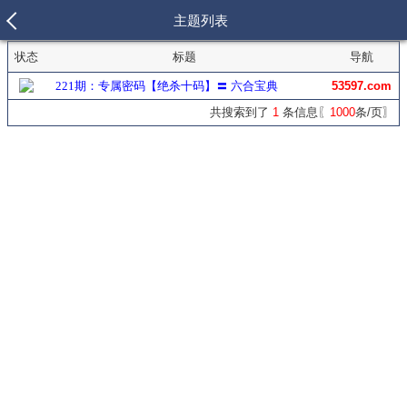
主题列表
状态
标题
导航
221期：专属密码【绝杀十码】〓 六合宝典
53597.com
共搜索到了
1
条信息〖
1000
条/页〗