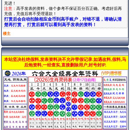
充进！
注意：
高手发表的资料，做个参考不保证百分百正确。考虑好后再
充值，充值后将不受理退款！
打赏后会自动扣除相应金币到高手账户，对错不退，请确认清
楚再打赏， 打赏后就可以看到高手发表的资料！
楼主
本站坚决杜绝假料,发表资料决不允许带假记录.如遇改料,假料,马
后炮资料,一经查实,直接删除用户,封号封IP.