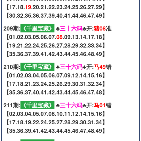
【17.18.
19
.20.21.22.23.24.25.26.27.29】
【30.32.35.36.37.39.40.41.44.46.47.49】
209期:
《千里宝藏》
♣️
三十六码
♣️开:
猪08
准
【01.02.03.05.06.07.
08
.09.13.14.17.18】
【19.21.22.24.25.26.27.28.29.32.33.34】
【35.36.37.39.41.42.43.44.45.46.48.49】
210期:
《千里宝藏》
♣️
三十六码
♣️开:
马49
错
【01.02.03.04.05.06.07.09.12.14.15.16】
【17.18.21.23.24.25.26.29.30.31.32.34】
【35.36.37.40.41.42.43.44.45.46.47.48】
211期:
《千里宝藏》
♣️
三十六码
♣️开:
马01
错
【02.03.04.05.07.08.10.11.12.14.15.16】
【17.18.19.22.24.25.27.28.29.30.31.34】
【35.36.39.41.42.43.44.45.46.47.48.49】