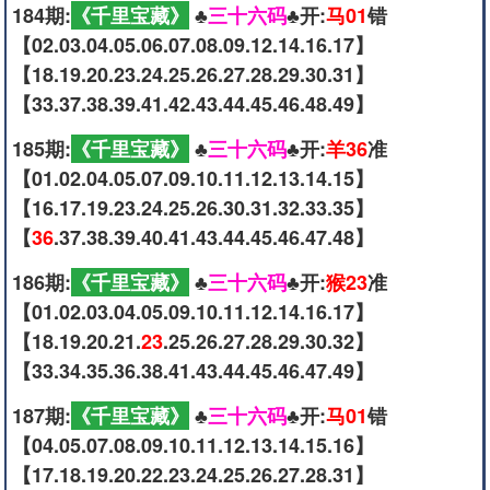
184期:
《千里宝藏》
♣️
三十六码
♣️开:
马01
错
【02.03.04.05.06.07.08.09.12.14.16.17】
【18.19.20.23.24.25.26.27.28.29.30.31】
【33.37.38.39.41.42.43.44.45.46.48.49】
185期:
《千里宝藏》
♣️
三十六码
♣️开:
羊36
准
【01.02.04.05.07.09.10.11.12.13.14.15】
【16.17.19.23.24.25.26.30.31.32.33.35】
【
36
.37.38.39.40.41.43.44.45.46.47.48】
186期:
《千里宝藏》
♣️
三十六码
♣️开:
猴23
准
【01.02.03.04.05.09.10.11.12.14.16.17】
【18.19.20.21.
23
.25.26.27.28.29.30.32】
【33.34.35.36.38.41.43.44.45.46.47.49】
187期:
《千里宝藏》
♣️
三十六码
♣️开:
马01
错
【04.05.07.08.09.10.11.12.13.14.15.16】
【17.18.19.20.22.23.24.25.26.27.28.31】