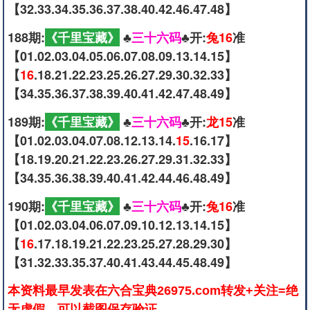
【32.33.34.35.36.37.38.40.42.46.47.48】
188期:
《千里宝藏》
♣️
三十六码
♣️开:
兔16
准
【01.02.03.04.05.06.07.08.09.13.14.15】
【
16
.18.21.22.23.25.26.27.29.30.32.33】
【34.35.36.37.38.39.40.41.42.47.48.49】
189期:
《千里宝藏》
♣️
三十六码
♣️开:
龙15
准
【01.02.03.04.07.08.12.13.14.
15
.16.17】
【18.19.20.21.22.23.26.27.29.31.32.33】
【34.35.36.38.39.40.41.42.44.46.48.49】
190期:
《千里宝藏》
♣️
三十六码
♣️开:
兔16
准
【01.02.03.04.06.07.09.10.12.13.14.15】
【
16
.17.18.19.21.22.23.25.27.28.29.30】
【31.32.33.35.37.40.41.43.44.45.48.49】
本资料最早发表在六合宝典26975.com转发+关注=绝
无虚假，可以截图保存验证