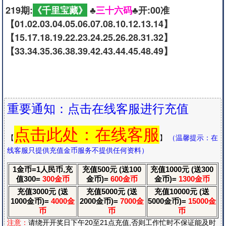
219期:
《千里宝藏》
♣️
三十六码
♣️开:00准
【01.02.03.04.05.06.07.08.10.12.13.14】
【15.17.18.19.22.23.24.25.26.28.31.32】
【33.34.35.36.38.39.42.43.44.45.48.49】
重要通知：点击在线客服进行充值
点击此处
：在线客服
【
】
（温馨提示：在
线客服只提供充值金币服务不提供任何资料）
1金币=1人民币,充
充值500元 (送100
充值1000元 (送300
值300=
300金币
金币)=
600金币
金币)=
1300金币
充值3000元 (送
充值5000元 (送
充值10000元 (送
1000金币)=
4000金
2000金币)=
7000金
5000金币)=
15000金
币
币
币
注意：
请绕开开奖日下午20至21点充值,否则工作忙时不保证能及时