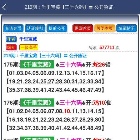
219期：千里宝藏【三十六码】〓 公开验证
充值金币
认证规则
提前公开
返回首页
关闭本页
编辑帖子
千里宝藏
作者
577711
级别
一级高手
阅读:
次
219期：千里宝藏【三十六码】〓 公开验证
175期:
《千里宝藏》
♣️
三十六码
♣️开:
蛇26
错
【01.03.04.05.06.09.12.13.14.15.16.17】
【19.21.23.24.25.27.28.30.31.32.33.34】
【35.37.38.39.41.42.43.44.45.46.47.49】
176期:
《千里宝藏》
♣️
三十六码
♣️开:
鸡10
准
【01.02.04.05.06.07.08.
10
.11.13.14.15】
【16.18.19.21.22.23.24.26.27.28.29.30】
【32.34.37.38.39.40.41.42.44.45.48.49】