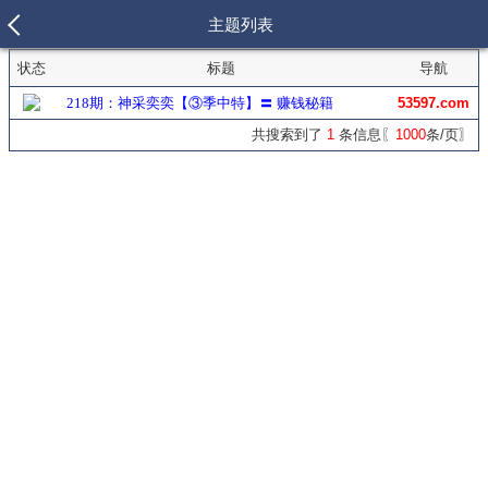
主题列表
状态
标题
导航
218期：神采奕奕【③季中特】〓 赚钱秘籍
53597.com
共搜索到了
1
条信息〖
1000
条/页〗