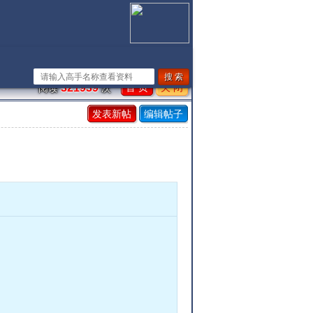
首 页
关 闭
321939
阅读
次
发表新帖
编辑帖子