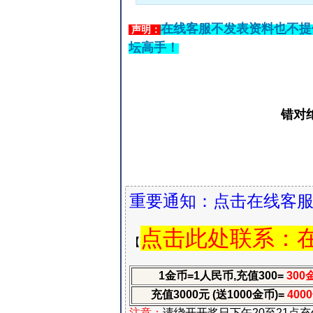
在线客服不发表资料也不提
声明：
坛高手！
错对
重要通知：点击在线客
点击此处
联系
：
【
1金币=1人民币,充值300=
300
充值3000元 (送1000金币)=
400
注意：
请绕开开奖日下午20至21点