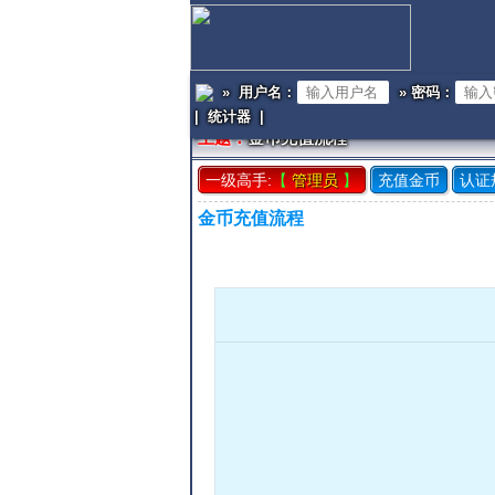
» 用户名：
» 密码：
|
统计器
|
主题：
金币充值流程
一级高手:
【
管理员
】
充值金币
认证
金币充值流程